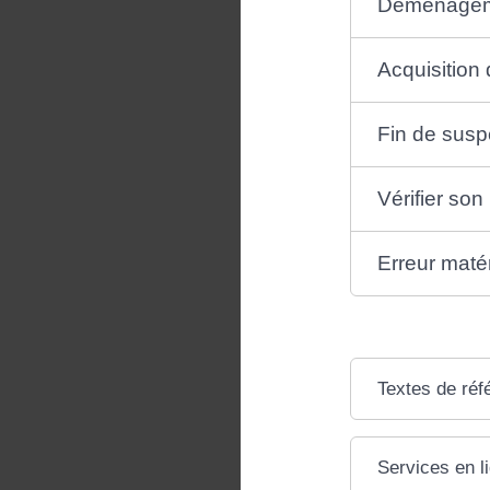
Déménage
Acquisition 
Fin de susp
Vérifier son 
Erreur matér
Textes de réf
Services en l