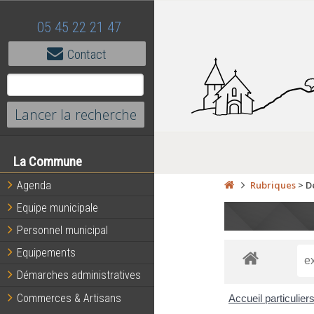
05 45 22 21 47
Contact
La Commune
Agenda
Rubriques
>
D
Equipe municipale
Personnel municipal
Equipements
Démarches administratives
Commerces & Artisans
Accueil particulier