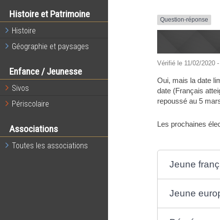
Histoire et Patrimoine
Question-réponse
Histoire
Géographie et paysages
Vérifié le 11/02/2020 -
Enfance / Jeunesse
Oui, mais la date li
Sivos
date (Français attei
repoussé au 5 mars
Périscolaire
Les prochaines élec
Associations
Toutes les associations
Jeune franç
Jeune euro