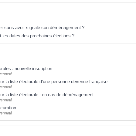
éponses !
er sans avoir signalé son déménagement ?
t les dates des prochaines élections ?
orales : nouvelle inscription
oyenneté
sur la liste électorale d'une personne devenue française
oyenneté
sur la liste électorale : en cas de déménagement
oyenneté
ocuration
oyenneté
 plus