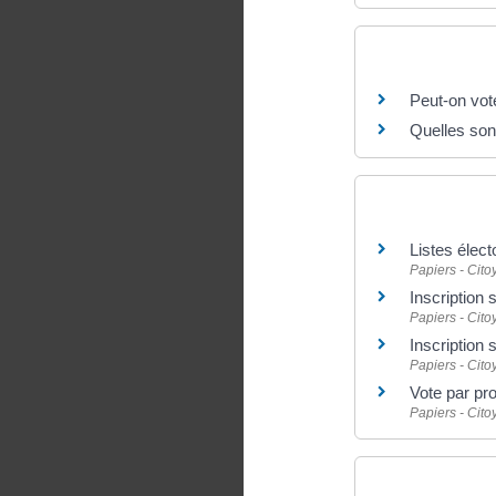
Questions ? R
Peut-on vot
Quelles son
Et aussi
Listes élect
Papiers - Cit
Inscription 
Papiers - Cit
Inscription 
Papiers - Cit
Vote par pr
Papiers - Cit
Pour en savoir