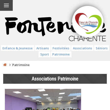
Enfance & Jeunesse
Artisans
Festivitées
Associations
Séniors
Sport
Patrimoine
Patrimoine
Associations Patrimoine