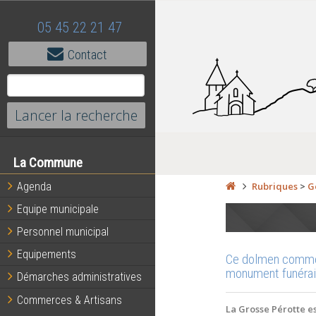
05 45 22 21 47
Contact
La Commune
Agenda
Rubriques
>
G
Equipe municipale
Personnel municipal
Equipements
Ce dolmen comme s
monument funérai
Démarches administratives
Commerces & Artisans
La Grosse Pérotte es