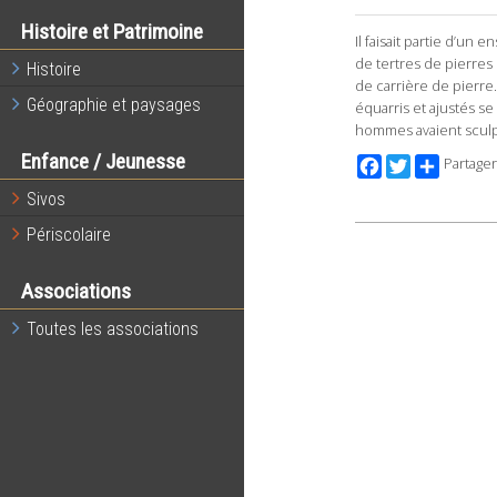
Histoire et Patrimoine
Il faisait partie d’un
de tertres de pierres
Histoire
de carrière de pierre
Géographie et paysages
équarris et ajustés se
hommes avaient sculp
Enfance / Jeunesse
Facebook
Twitter
Partager
Sivos
Périscolaire
Associations
Toutes les associations