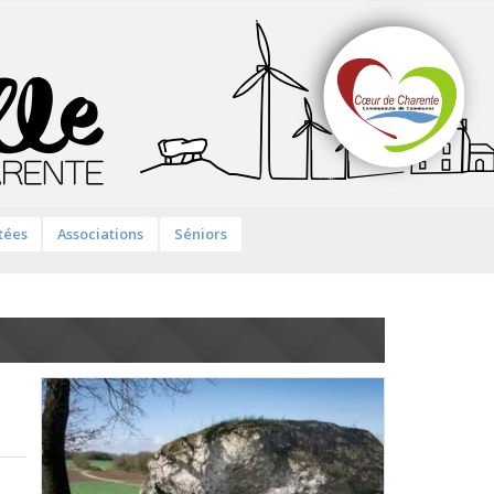
tées
Associations
Séniors