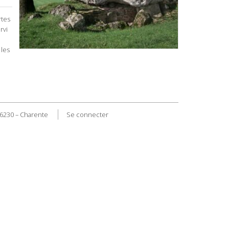
rtes
rvi
 les
16230 – Charente
Se connecter