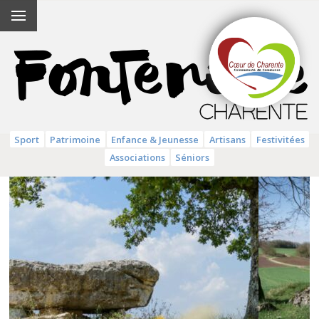
Sport
Patrimoine
Enfance & Jeunesse
Artisans
Festivitées
Associations
Séniors