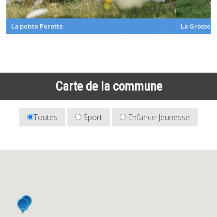
La petite Perotte
La Grosse P
Carte de la commune
Toutes
Sport
Enfance-Jeunesse