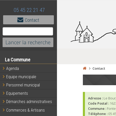
05 45 22 21 47
Contact
La Commune
Agenda
Contact
Equipe municipale
Personnel municipal
Equipements
Adresse :
Le Bour
Démarches administratives
Code Postal :
162
Commune :
Fonte
Commerces & Artisans
Téléphone :
05 45