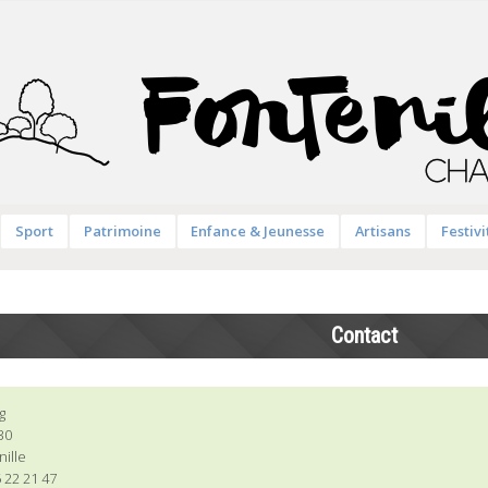
Sport
Patrimoine
Enfance & Jeunesse
Artisans
Festivi
Contact
g
30
nille
 22 21 47