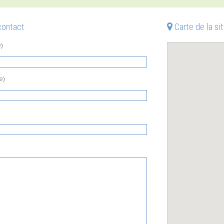
contact
Carte de la si
)
e)