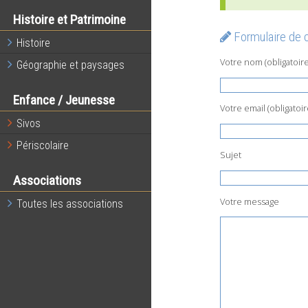
Histoire et Patrimoine
Formulaire de 
Histoire
Votre nom (obligatoire
Géographie et paysages
Enfance / Jeunesse
Votre email (obligatoir
Sivos
Périscolaire
Sujet
Associations
Votre message
Toutes les associations