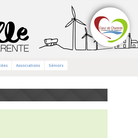
tées
Associations
Séniors